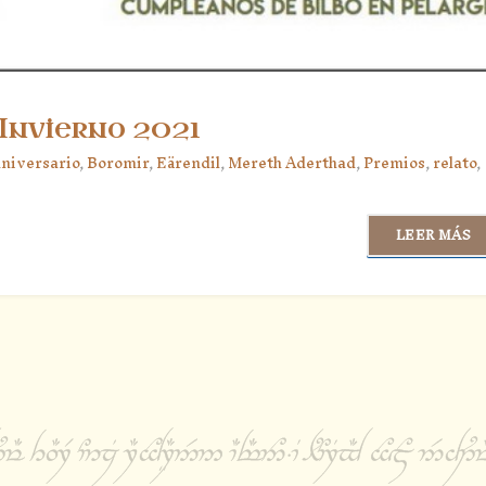
 Invierno 2021
aniversario
,
Boromir
,
Eärendil
,
Mereth Aderthad
,
Premios
,
relato
,
LEER MÁS