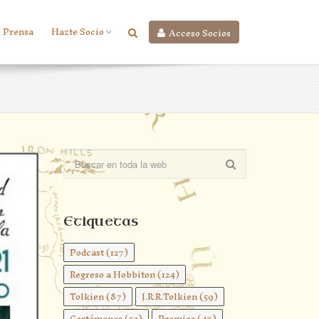
Prensa
Hazte Socio
Acceso Socios
Etiquetas
Podcast
(127)
Regreso a Hobbiton
(124)
Tolkien
(87)
J.R.R.Tolkien
(59)
Certámenes
(52)
Premios
(45)