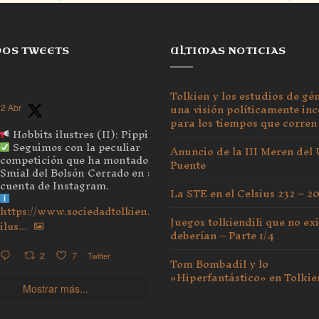
MOS TWEETS
ULTIMAS NOTICIAS
Tolkien y los estudios de gé
una visión políticamente inc
2 Abr
para los tiempos que corren
Hobbits ilustres (II): Pippin
Seguimos con la peculiar
Anuncio de la III Meren del
competición que ha montado el
Puente
Smial del Bolsón Cerrado en su
cuenta de Instagram.
La STE en el Celsius 232 – 2
https://www.sociedadtolkien.org/blog/2026/04/03/hobbits-
Juegos tolkiendili que no exi
ilus...
deberían – Parte 1/4
2
7
Twitter
Tom Bombadil y lo
«Hiperfantástico» en Tolkie
Mostrar más...