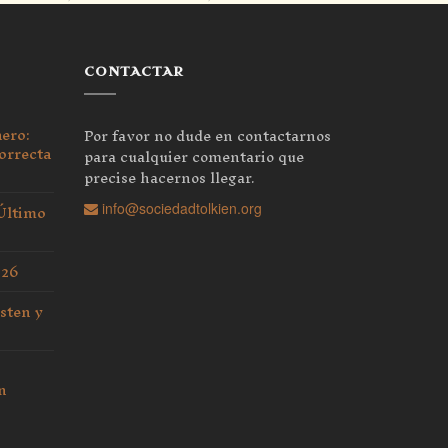
CONTACTAR
nero:
Por favor no dude en contactarnos
orrecta
para cualquier comentario que
precise hacernos llegar.
 Último
info@sociedadtolkien.org
026
sten y
n