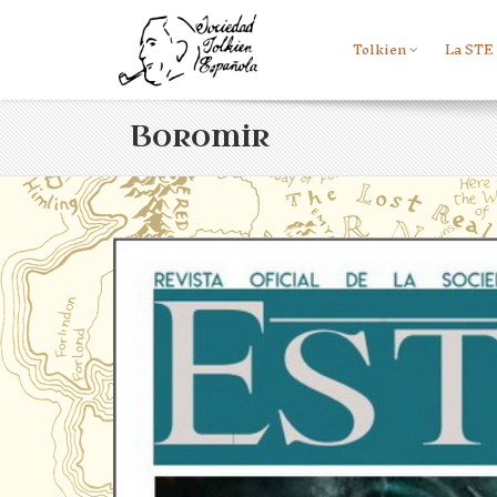
Tolkien
La STE
Boromir