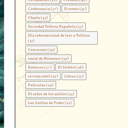
Conferencia
(37)
Eventos
(35)
Charla
(33)
Sociedad Tolkien Española
(33)
Día internacional de leer a Tolkien
(31)
Concursos
(29)
smial de Númenor
(29)
Estelcon
(27)
El Hobbit
(26)
revista estel
(25)
Libros
(25)
Películas
(24)
El señor de los anillos
(23)
Los Anillos de Poder
(22)