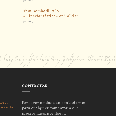
Tom Bombadil y lo
«Hiperfantástico» en Tolkien
julio 7
CONTACTAR
nero:
Por favor no dude en contactarnos
orrecta
para cualquier comentario que
precise hacernos llegar.