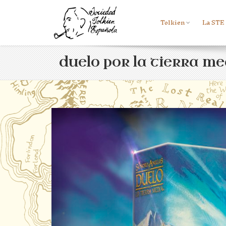
Tolkien
La STE
duelo por la tierra me