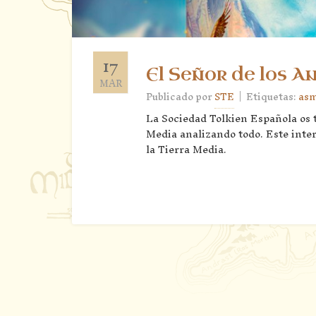
17
El Señor de los An
MAR
|
Publicado por
STE
Etiquetas:
as
La Sociedad Tolkien Española os tr
Media analizando todo. Este inte
la Tierra Media.