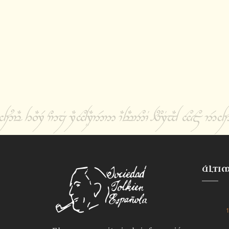
ÚLTI
1