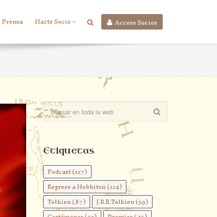
Prensa
Hazte Socio
Acceso Socios
Etiquetas
Podcast
(127)
Regreso a Hobbiton
(124)
Tolkien
(87)
J.R.R.Tolkien
(59)
Certámenes
(52)
Premios
(45)