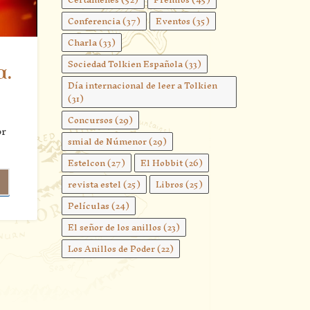
Conferencia
(37)
Eventos
(35)
Charla
(33)
Sociedad Tolkien Española
(33)
a.
Día internacional de leer a Tolkien
(31)
Concursos
(29)
or
smial de Númenor
(29)
Estelcon
(27)
El Hobbit
(26)
revista estel
(25)
Libros
(25)
Películas
(24)
El señor de los anillos
(23)
Los Anillos de Poder
(22)