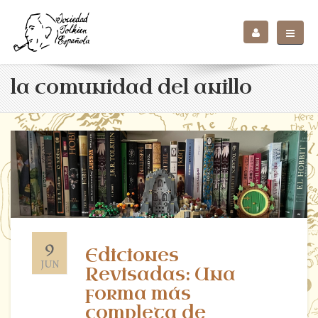
la comunidad del anillo
9
Ediciones
JUN
Revisadas: Una
forma más
completa de