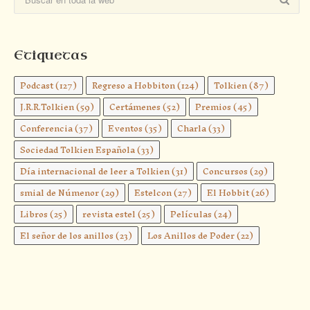
Etiquetas
Podcast
(127)
Regreso a Hobbiton
(124)
Tolkien
(87)
J.R.R.Tolkien
(59)
Certámenes
(52)
Premios
(45)
Conferencia
(37)
Eventos
(35)
Charla
(33)
Sociedad Tolkien Española
(33)
Día internacional de leer a Tolkien
(31)
Concursos
(29)
smial de Númenor
(29)
Estelcon
(27)
El Hobbit
(26)
Libros
(25)
revista estel
(25)
Películas
(24)
El señor de los anillos
(23)
Los Anillos de Poder
(22)