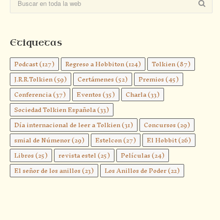
Etiquetas
Podcast
(127)
Regreso a Hobbiton
(124)
Tolkien
(87)
J.R.R.Tolkien
(59)
Certámenes
(52)
Premios
(45)
Conferencia
(37)
Eventos
(35)
Charla
(33)
Sociedad Tolkien Española
(33)
Día internacional de leer a Tolkien
(31)
Concursos
(29)
smial de Númenor
(29)
Estelcon
(27)
El Hobbit
(26)
Libros
(25)
revista estel
(25)
Películas
(24)
El señor de los anillos
(23)
Los Anillos de Poder
(22)