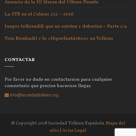
Anuncio de la III Meren del Último Puente
La STE en el Celsius 232 – 2026
Juegos tolkiendili que no existen y deberían – Parte 1/4
Tom Bombadil y lo «Hiperfantástico» en Tolkien
CONTACTAR
Por favor no dude en contactarnos para cualquier
comentario que precise hacernos llegar.
info@sociedadtolkien.org
© Copyright 2018 Sociedad Tolkien Española.
Mapa del
sitio
|
Aviso Legal