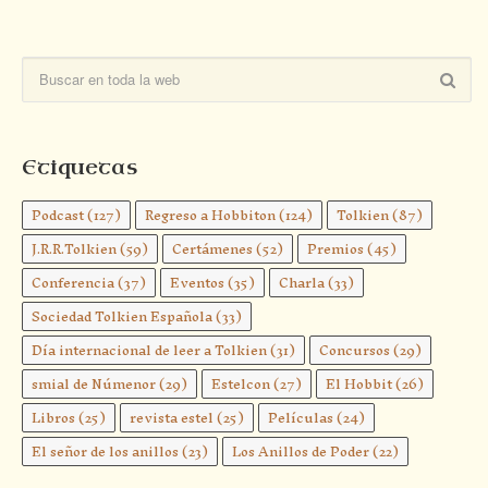
Etiquetas
Podcast
(127)
Regreso a Hobbiton
(124)
Tolkien
(87)
J.R.R.Tolkien
(59)
Certámenes
(52)
Premios
(45)
Conferencia
(37)
Eventos
(35)
Charla
(33)
Sociedad Tolkien Española
(33)
Día internacional de leer a Tolkien
(31)
Concursos
(29)
smial de Númenor
(29)
Estelcon
(27)
El Hobbit
(26)
Libros
(25)
revista estel
(25)
Películas
(24)
El señor de los anillos
(23)
Los Anillos de Poder
(22)