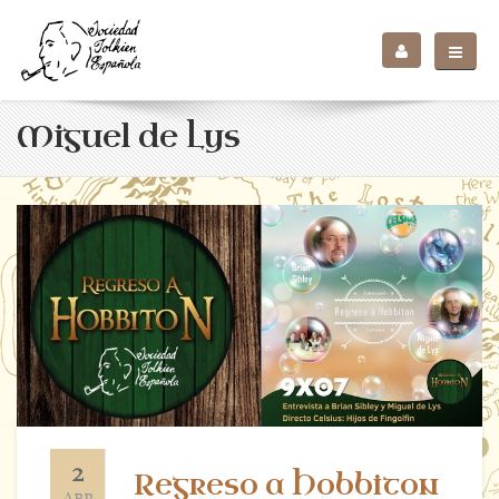
Miguel de Lys
2
Regreso a Hobbiton
ABR