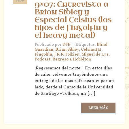
9×07: Entrevista a
Brian Sibley y
Especial Celsius (los
hijos de Fingolfin y
el heavy metal)
|
Publicado por
STE
Etiquetas:
Blind
Guardian
,
Brian Sibley
,
Celsius232
,
Fingolfin
,
J.R.R.Tolkien
,
Miguel de Lys
,
Podcast
,
Regreso a Hobbiton
¡Regresamos del norte! En estos días
de calor volvemos trayéndonos una
entrega de los más refrescante: por un
lado, desde el Curso de la Universidad
de Santiago «Tolkien, un […]
LEER MÁS