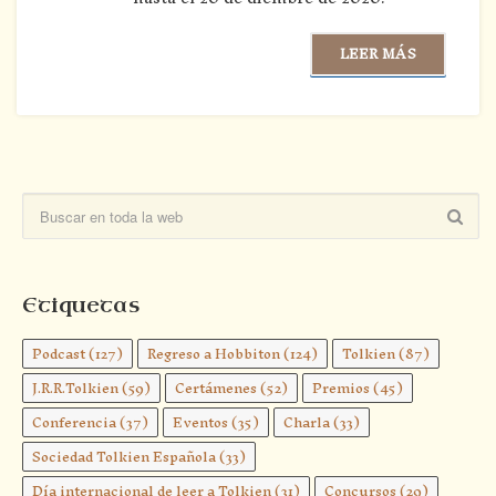
LEER MÁS
Etiquetas
Podcast
(127)
Regreso a Hobbiton
(124)
Tolkien
(87)
J.R.R.Tolkien
(59)
Certámenes
(52)
Premios
(45)
Conferencia
(37)
Eventos
(35)
Charla
(33)
Sociedad Tolkien Española
(33)
Día internacional de leer a Tolkien
(31)
Concursos
(29)