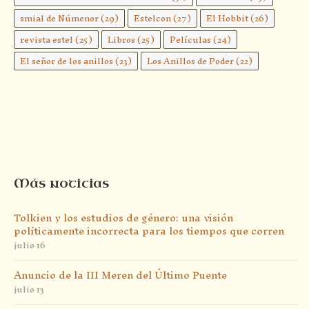
smial de Númenor
(29)
Estelcon
(27)
El Hobbit
(26)
revista estel
(25)
Libros
(25)
Películas
(24)
El señor de los anillos
(23)
Los Anillos de Poder
(22)
Más noticias
Tolkien y los estudios de género: una visión
políticamente incorrecta para los tiempos que corren
julio 16
Anuncio de la III Meren del Último Puente
julio 13