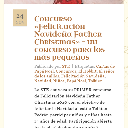
24
Concurso
NOV
«Felicitación
Navideña Father
Christmas» – un
concurso para los
más pequeños
|
Publicado por
STE
Etiquetas:
Cartas de
Papá Noel
,
Concursos
,
El Hobbit
,
El señor
de los anillos
,
Felicitación Navideña
,
Navidad
,
Niños
,
Papá Noel
,
Tolkien
La STE convoca su PRIMER concurso
de Felicitación Navideña Father
Christmas 2020 con el objetivo de
felicitar la Navidad al estilo Tolkien.
Podrán participar niños y niñas hasta
14 años de edad. Participación abierta
hasta el 20 de diembre de 2020.