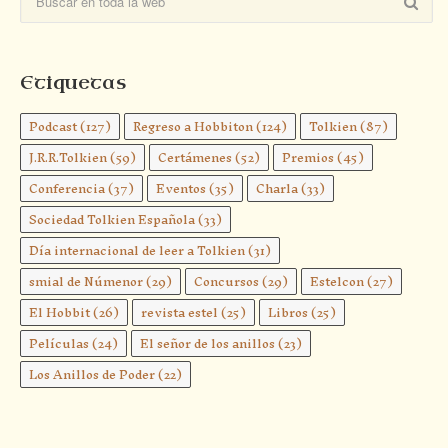
Etiquetas
Podcast
(127)
Regreso a Hobbiton
(124)
Tolkien
(87)
J.R.R.Tolkien
(59)
Certámenes
(52)
Premios
(45)
Conferencia
(37)
Eventos
(35)
Charla
(33)
Sociedad Tolkien Española
(33)
Día internacional de leer a Tolkien
(31)
smial de Númenor
(29)
Concursos
(29)
Estelcon
(27)
El Hobbit
(26)
revista estel
(25)
Libros
(25)
Películas
(24)
El señor de los anillos
(23)
Los Anillos de Poder
(22)