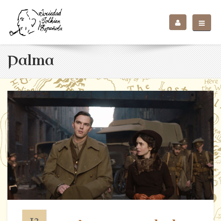
Palma
13