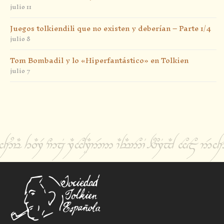
julio 11
Juegos tolkiendili que no existen y deberían – Parte 1/4
julio 8
Tom Bombadil y lo «Hiperfantástico» en Tolkien
julio 7