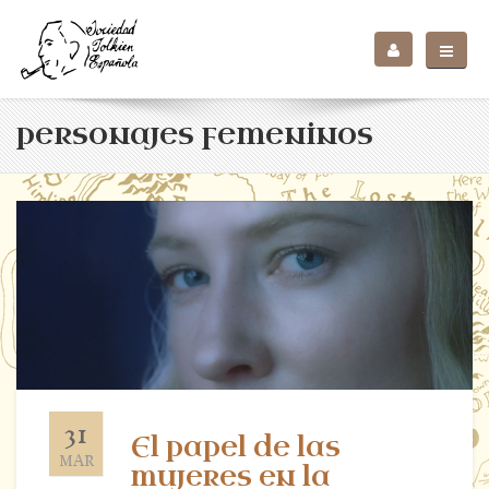
personajes femeninos
31
El papel de las
MAR
mujeres en la