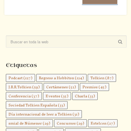
Etiquetas
Podcast
(127)
Regreso a Hobbiton
(124)
Tolkien
(87)
J.R.R.Tolkien
(59)
Certámenes
(52)
Premios
(45)
Conferencia
(37)
Eventos
(35)
Charla
(33)
Sociedad Tolkien Española
(33)
Día internacional de leer a Tolkien
(31)
smial de Númenor
(29)
Concursos
(29)
Estelcon
(27)