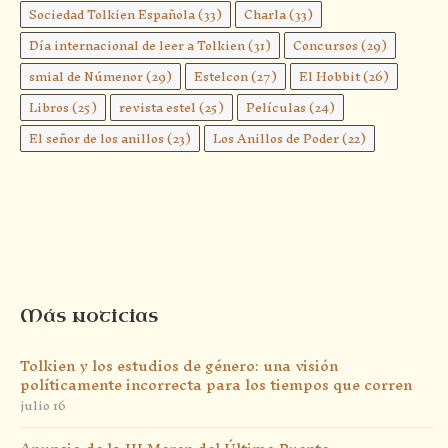
Sociedad Tolkien Española
(33)
Charla
(33)
Día internacional de leer a Tolkien
(31)
Concursos
(29)
smial de Númenor
(29)
Estelcon
(27)
El Hobbit
(26)
Libros
(25)
revista estel
(25)
Películas
(24)
El señor de los anillos
(23)
Los Anillos de Poder
(22)
Más noticias
Tolkien y los estudios de género: una visión
políticamente incorrecta para los tiempos que corren
julio 16