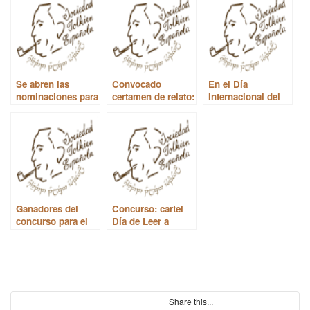
Se abren las
Convocado
En el Día
nominaciones para
certamen de relato:
Internacional del
los Tolkien Society
Premios Gandalf
Libro Infantil,
Awards 2018
2017
hablamos de
Roverandom
Ganadores del
Concurso: cartel
concurso para el
Día de Leer a
cartel del Día de
Tolkien
Leer a Tolkien 2017
Share this...