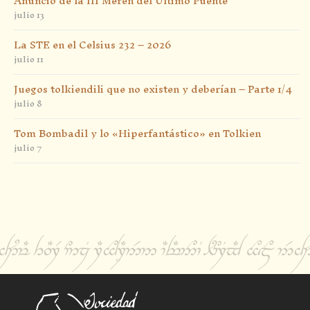
Anuncio de la III Meren del Último Puente
julio 13
La STE en el Celsius 232 – 2026
julio 11
Juegos tolkiendili que no existen y deberían – Parte 1/4
julio 8
Tom Bombadil y lo «Hiperfantástico» en Tolkien
julio 7