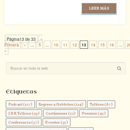
LEER MÁS
Página13 de 33
«
Primera
«
...
5
...
10
11
12
13
14
15
16
...
2
»
Etiquetas
Podcast
(127)
Regreso a Hobbiton
(124)
Tolkien
(87)
J.R.R.Tolkien
(59)
Certámenes
(52)
Premios
(45)
Conferencia
(37)
Eventos
(35)