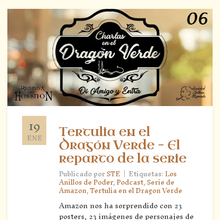
19
Tertulia en el
ENE
Dragón Verde – El
reparto de la serie
|
Publicado por
STE
Etiquetas:
Los
Anillos de Poder
,
Podcast
,
Serie de
Amazon
,
Tertulia en el Dragon Verde
Amazon nos ha sorprendido con 23
posters, 23 imágenes de personajes de