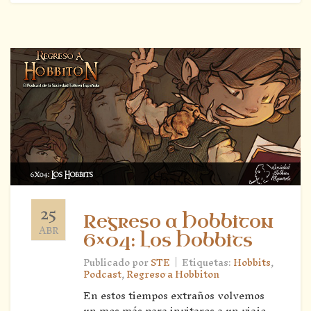
25
Regreso a Hobbiton
ABR
6×04: Los Hobbits
|
Publicado por
STE
Etiquetas:
Hobbits
,
Podcast
,
Regreso a Hobbiton
En estos tiempos extraños volvemos
un mes más para invitaros a un viaje