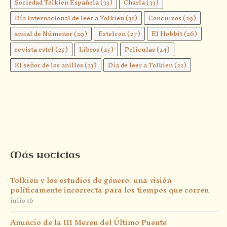
Sociedad Tolkien Española
(33)
Charla
(33)
Día internacional de leer a Tolkien
(31)
Concursos
(29)
smial de Númenor
(29)
Estelcon
(27)
El Hobbit
(26)
revista estel
(25)
Libros
(25)
Películas
(24)
El señor de los anillos
(23)
Día de leer a Tolkien
(22)
Más noticias
Tolkien y los estudios de género: una visión
políticamente incorrecta para los tiempos que corren
julio 16
Anuncio de la III Meren del Último Puente