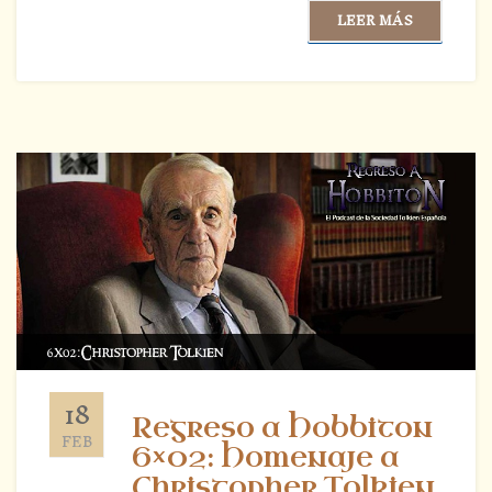
LEER MÁS
18
Regreso a Hobbiton
FEB
6×02: Homenaje a
Christopher Tolkien