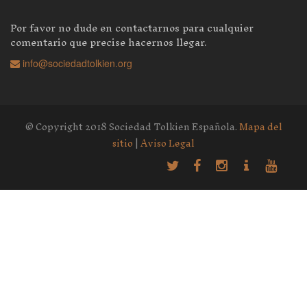
Por favor no dude en contactarnos para cualquier
comentario que precise hacernos llegar.
info@sociedadtolkien.org
© Copyright 2018 Sociedad Tolkien Española.
Mapa del
sitio
|
Aviso Legal