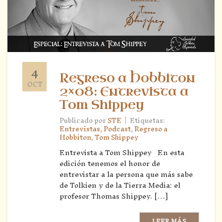
4
Regreso a Hobbiton
OCT
2×08: Entrevista a
Tom Shippey
|
Publicado por
STE
Etiquetas:
Entrevistas
,
Podcast
,
Regreso a
Hobbiton
,
Tom Shippey
Entrevista a Tom Shippey En esta
edición tenemos el honor de
entrevistar a la persona que más sabe
de Tolkien y de la Tierra Media: el
profesor Thomas Shippey. […]
LEER MÁS