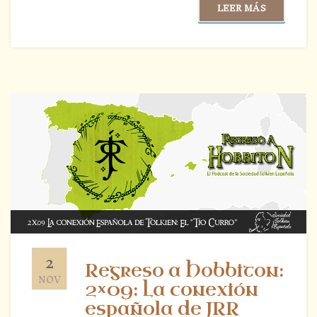
LEER MÁS
2
Regreso a Hobbiton:
NOV
2×09: La conexión
española de JRR