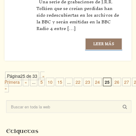
Una serie de grabaciones de J.R.R.
Tolkien que se creían perdidas han
sido redescubiertas en los archivos de
la BBC y serán emitidas en la BBC
Radio 4 entre […]
LEER MÁS
Página25 de 33
«
Primera
«
...
5
10
15
...
22
23
24
25
26
27
»
Etiquetas