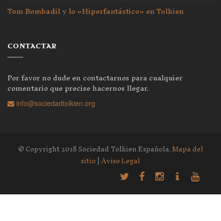
Tom Bombadil y lo «Hiperfantástico» en Tolkien
CONTACTAR
Por favor no dude en contactarnos para cualquier
comentario que precise hacernos llegar.
info@sociedadtolkien.org
© Copyright 2018 Sociedad Tolkien Española.
Mapa del
sitio
|
Aviso Legal