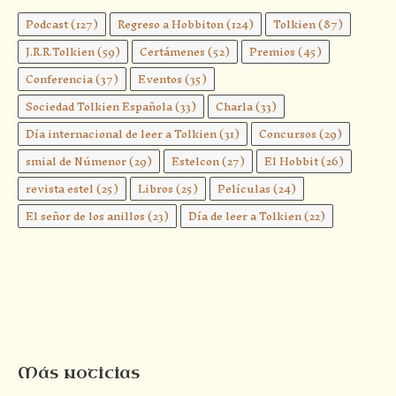
Podcast
(127)
Regreso a Hobbiton
(124)
Tolkien
(87)
J.R.R.Tolkien
(59)
Certámenes
(52)
Premios
(45)
Conferencia
(37)
Eventos
(35)
Sociedad Tolkien Española
(33)
Charla
(33)
Día internacional de leer a Tolkien
(31)
Concursos
(29)
smial de Númenor
(29)
Estelcon
(27)
El Hobbit
(26)
revista estel
(25)
Libros
(25)
Películas
(24)
El señor de los anillos
(23)
Día de leer a Tolkien
(22)
Más noticias