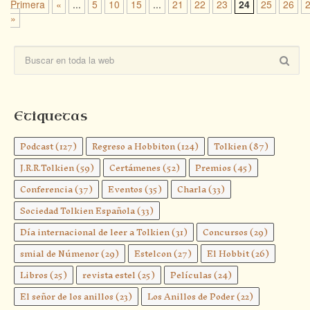
Primera
«
...
5
10
15
...
21
22
23
24
25
26
»
Etiquetas
Podcast
(127)
Regreso a Hobbiton
(124)
Tolkien
(87)
J.R.R.Tolkien
(59)
Certámenes
(52)
Premios
(45)
Conferencia
(37)
Eventos
(35)
Charla
(33)
Sociedad Tolkien Española
(33)
Día internacional de leer a Tolkien
(31)
Concursos
(29)
smial de Númenor
(29)
Estelcon
(27)
El Hobbit
(26)
Libros
(25)
revista estel
(25)
Películas
(24)
El señor de los anillos
(23)
Los Anillos de Poder
(22)