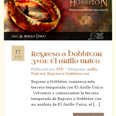
17
Regreso a Hobbiton
FEB
3×01: El anillo único
|
Publicado por
STE
Etiquetas:
anillo
,
Podcast
,
Regreso a Hobbiton
,
uni
Regreso a Hobbiton comienza esta
tercera temporada con El Anillo Único
Volvemos y comenzamos la tercera
temporada de Regreso a Hobbiton con
un análisis de El Anillo Único, el […]