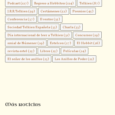
Podcast
(127)
Regreso a Hobbiton
(124)
Tolkien
(87)
J.R.R.Tolkien
(59)
Certámenes
(52)
Premios
(45)
Conferencia
(37)
Eventos
(35)
Sociedad Tolkien Española
(33)
Charla
(33)
Día internacional de leer a Tolkien
(31)
Concursos
(29)
smial de Númenor
(29)
Estelcon
(27)
El Hobbit
(26)
revista estel
(25)
Libros
(25)
Películas
(24)
El señor de los anillos
(23)
Los Anillos de Poder
(22)
Más noticias