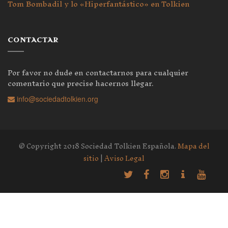
Tom Bombadil y lo «Hiperfantástico» en Tolkien
CONTACTAR
Por favor no dude en contactarnos para cualquier
comentario que precise hacernos llegar.
info@sociedadtolkien.org
© Copyright 2018 Sociedad Tolkien Española.
Mapa del
sitio
|
Aviso Legal