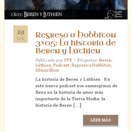
29
Regreso a Hobbiton
JUN
3×05: La historia de
Beren y Lúthien
|
Publicado por
STE
Etiquetas:
Beren
,
Lúthien
,
Podcast
,
Regreso a Hobbiton
,
Silmarillion
La historia de Beren y Lúthien En
este nuevo podcast nos sumergimos de
lleno en la historia de amor más
importante de la Tierra Media: la
historia de Beren […]
LEER MÁS