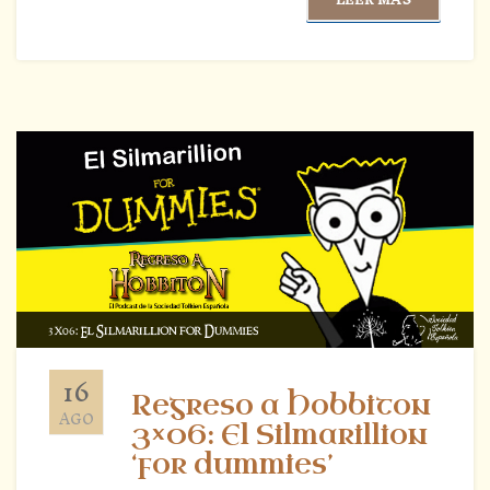
16
Regreso a Hobbiton
AGO
3×06: El Silmarillion
‘for dummies’