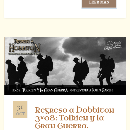
LEER MÁS
31
Regreso a Hobbiton
OCT
3×08: Tolkien y la
Gran Guerra.