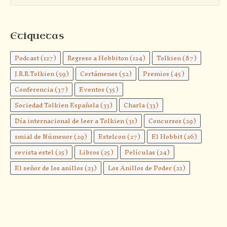
Etiquetas
Podcast
(127)
Regreso a Hobbiton
(124)
Tolkien
(87)
J.R.R.Tolkien
(59)
Certámenes
(52)
Premios
(45)
Conferencia
(37)
Eventos
(35)
Sociedad Tolkien Española
(33)
Charla
(33)
Día internacional de leer a Tolkien
(31)
Concursos
(29)
smial de Númenor
(29)
Estelcon
(27)
El Hobbit
(26)
revista estel
(25)
Libros
(25)
Películas
(24)
El señor de los anillos
(23)
Los Anillos de Poder
(22)