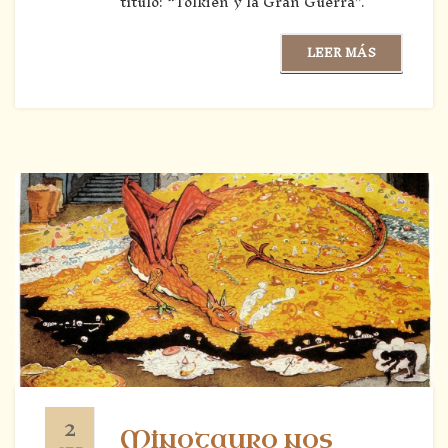
título: “Tolkien y la Gran Guerra”.
LEER MÁS
2
Minotauro nos