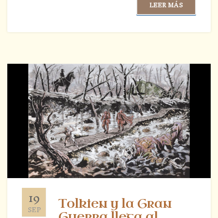
LEER MÁS
19
Tolkien y la Gran
SEP
Guerra llega al