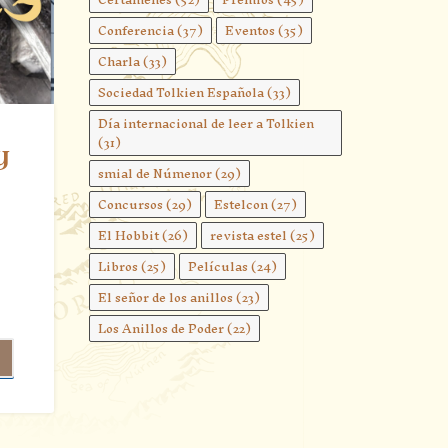
Conferencia
(37)
Eventos
(35)
Charla
(33)
Sociedad Tolkien Española
(33)
Día internacional de leer a Tolkien
(31)
y
smial de Númenor
(29)
Concursos
(29)
Estelcon
(27)
El Hobbit
(26)
revista estel
(25)
Libros
(25)
Películas
(24)
El señor de los anillos
(23)
Los Anillos de Poder
(22)