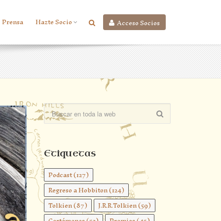
Prensa
Hazte Socio
Acceso Socios
Etiquetas
Podcast
(127)
Regreso a Hobbiton
(124)
Tolkien
(87)
J.R.R.Tolkien
(59)
Certámenes
(52)
Premios
(45)