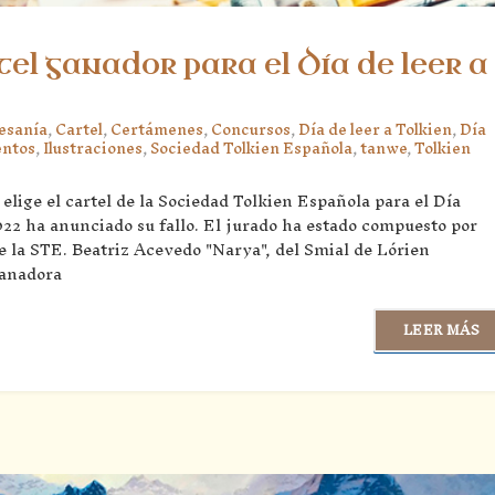
rtel ganador para el Día de leer a
esanía
,
Cartel
,
Certámenes
,
Concursos
,
Día de leer a Tolkien
,
Día
ntos
,
Ilustraciones
,
Sociedad Tolkien Española
,
tanwe
,
Tolkien
elige el cartel de la Sociedad Tolkien Española para el Día
022 ha anunciado su fallo. El jurado ha estado compuesto por
e la STE. Beatriz Acevedo "Narya", del Smial de Lórien
ganadora
LEER MÁS