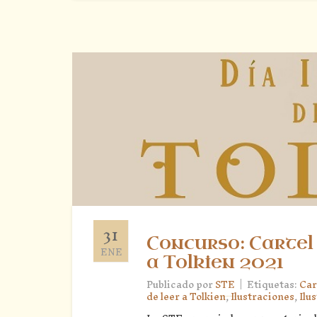
31
Concurso: Cartel 
ENE
a Tolkien 2021
|
Publicado por
STE
Etiquetas:
Car
de leer a Tolkien
,
Ilustraciones
,
Ilu