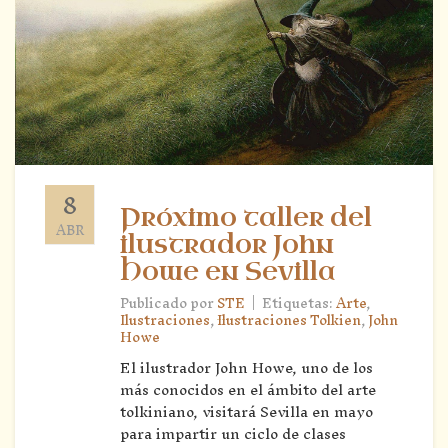
8
Próximo taller del
ABR
ilustrador John
Howe en Sevilla
|
Publicado por
STE
Etiquetas:
Arte
,
Ilustraciones
,
Ilustraciones Tolkien
,
John
Howe
El ilustrador John Howe, uno de los
más conocidos en el ámbito del arte
tolkiniano, visitará Sevilla en mayo
para impartir un ciclo de clases