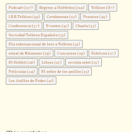
Podcast
(127)
Regreso a Hobbiton
(124)
Tolkien
(87)
J.R.R.Tolkien
(59)
Certámenes
(52)
Premios
(45)
Conferencia
(37)
Eventos
(35)
Charla
(33)
Sociedad Tolkien Española
(33)
Día internacional de leer a Tolkien
(31)
smial de Númenor
(29)
Concursos
(29)
Estelcon
(27)
El Hobbit
(26)
Libros
(25)
revista estel
(25)
Películas
(24)
El señor de los anillos
(23)
Los Anillos de Poder
(22)