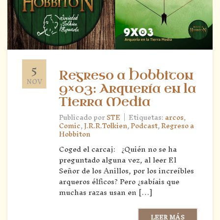
5
Regreso a Hobbiton
NOV
9×03: Arquería en la
Tierra Media
|
Publicado por
STE
Etiquetas:
arcos
,
Comic
,
J.R.R.Tolkien
,
Podcast
,
Regreso a
Hobbiton
Coged el carcaj: ¿Quién no se ha
preguntado alguna vez, al leer El
Señor de los Anillos, por los increíbles
arqueros élficos? Pero ¿sabíais que
muchas razas usan en […]
LEER MÁS