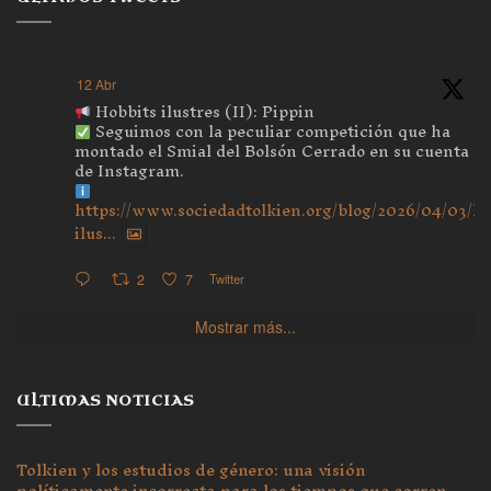
12 Abr
Hobbits ilustres (II): Pippin
Seguimos con la peculiar competición que ha
montado el Smial del Bolsón Cerrado en su cuenta
de Instagram.
https://www.sociedadtolkien.org/blog/2026/04/03/ho
ilus...
2
7
Twitter
Mostrar más...
ULTIMAS NOTICIAS
Tolkien y los estudios de género: una visión
políticamente incorrecta para los tiempos que corren