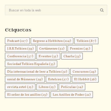
Etiquetas
Podcast
(127)
Regreso a Hobbiton
(124)
Tolkien
(87)
J.R.R.Tolkien
(59)
Certámenes
(52)
Premios
(45)
Conferencia
(37)
Eventos
(35)
Charla
(33)
Sociedad Tolkien Española
(33)
Día internacional de leer a Tolkien
(31)
Concursos
(29)
smial de Númenor
(29)
Estelcon
(27)
El Hobbit
(26)
revista estel
(25)
Libros
(25)
Películas
(24)
El señor de los anillos
(23)
Los Anillos de Poder
(22)