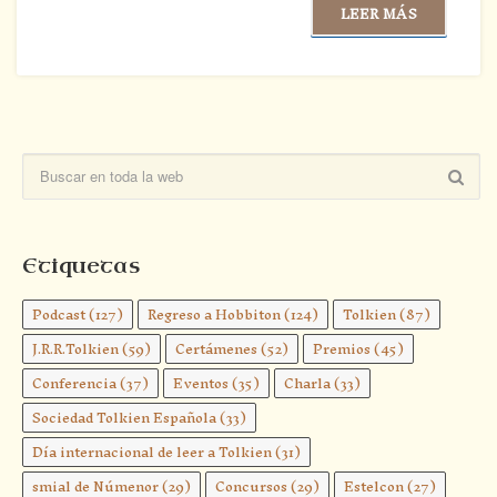
LEER MÁS
Etiquetas
Podcast
(127)
Regreso a Hobbiton
(124)
Tolkien
(87)
J.R.R.Tolkien
(59)
Certámenes
(52)
Premios
(45)
Conferencia
(37)
Eventos
(35)
Charla
(33)
Sociedad Tolkien Española
(33)
Día internacional de leer a Tolkien
(31)
smial de Númenor
(29)
Concursos
(29)
Estelcon
(27)