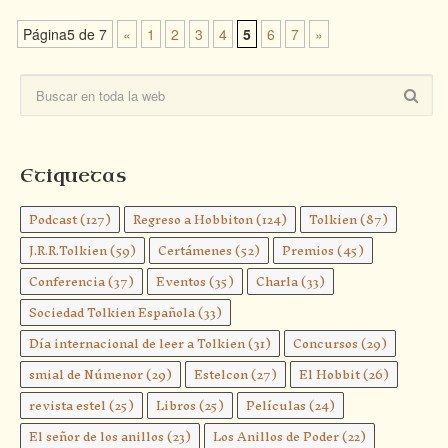
Página5 de 7
«
1
2
3
4
5
6
7
»
Etiquetas
Podcast
(127)
Regreso a Hobbiton
(124)
Tolkien
(87)
J.R.R.Tolkien
(59)
Certámenes
(52)
Premios
(45)
Conferencia
(37)
Eventos
(35)
Charla
(33)
Sociedad Tolkien Española
(33)
Día internacional de leer a Tolkien
(31)
Concursos
(29)
smial de Númenor
(29)
Estelcon
(27)
El Hobbit
(26)
revista estel
(25)
Libros
(25)
Películas
(24)
El señor de los anillos
(23)
Los Anillos de Poder
(22)