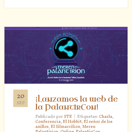
20
¡Lanzamos la web de
SEP
la PalantirCon!
|
Publicado por
STE
Etiquetas:
Charla
,
Conferencia
,
El Hobbit
,
El señor de los
anillos
,
El Silmarrilion
,
Meren
Palantírion
,
Online
,
PalantirCon
,