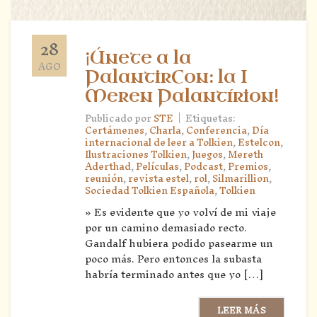
28
¡Únete a la
AGO
PalantirCon: la I
Meren Palantírion!
|
Publicado por
STE
Etiquetas:
Certámenes
,
Charla
,
Conferencia
,
Día
internacional de leer a Tolkien
,
Estelcon
,
Ilustraciones Tolkien
,
Juegos
,
Mereth
Aderthad
,
Películas
,
Podcast
,
Premios
,
reunión
,
revista estel
,
rol
,
Silmarillion
,
Sociedad Tolkien Española
,
Tolkien
» Es evidente que yo volví de mi viaje
por un camino demasiado recto.
Gandalf hubiera podido pasearme un
poco más. Pero entonces la subasta
habría terminado antes que yo […]
LEER MÁS