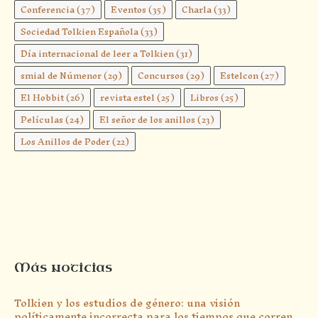
Conferencia
(37)
Eventos
(35)
Charla
(33)
Sociedad Tolkien Española
(33)
Día internacional de leer a Tolkien
(31)
smial de Númenor
(29)
Concursos
(29)
Estelcon
(27)
El Hobbit
(26)
revista estel
(25)
Libros
(25)
Películas
(24)
El señor de los anillos
(23)
Los Anillos de Poder
(22)
Más noticias
Tolkien y los estudios de género: una visión
políticamente incorrecta para los tiempos que corren