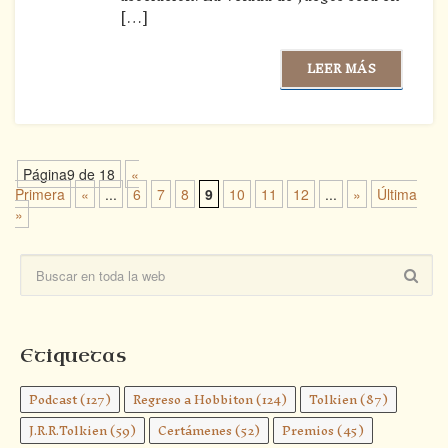
[…]
LEER MÁS
Página9 de 18
«
Primera
«
...
6
7
8
9
10
11
12
...
»
Última
»
Etiquetas
Podcast
(127)
Regreso a Hobbiton
(124)
Tolkien
(87)
J.R.R.Tolkien
(59)
Certámenes
(52)
Premios
(45)