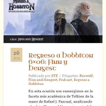
26
Regreso a Hobbiton
JUN
6×06: Finn y
Hengest
|
Publicado por
STE
Etiquetas:
Beowulf
,
Finn and Hengest
,
Podcast
,
Regreso a
Hobbiton
En esta ocasión nos sumergimos en la
faceta más académica de Tolkien de la
mano de Rafael J. Pascual, analizando