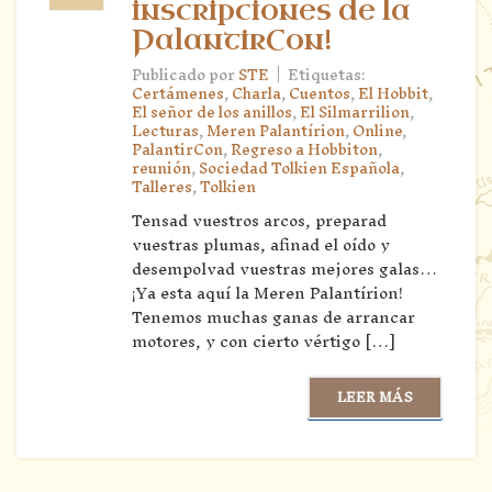
inscripciones de la
PalantirCon!
|
Publicado por
STE
Etiquetas:
Certámenes
,
Charla
,
Cuentos
,
El Hobbit
,
El señor de los anillos
,
El Silmarrilion
,
Lecturas
,
Meren Palantírion
,
Online
,
PalantirCon
,
Regreso a Hobbiton
,
reunión
,
Sociedad Tolkien Española
,
Talleres
,
Tolkien
Tensad vuestros arcos, preparad
vuestras plumas, afinad el oído y
desempolvad vuestras mejores galas…
¡Ya esta aquí la Meren Palantírion!
Tenemos muchas ganas de arrancar
motores, y con cierto vértigo […]
LEER MÁS