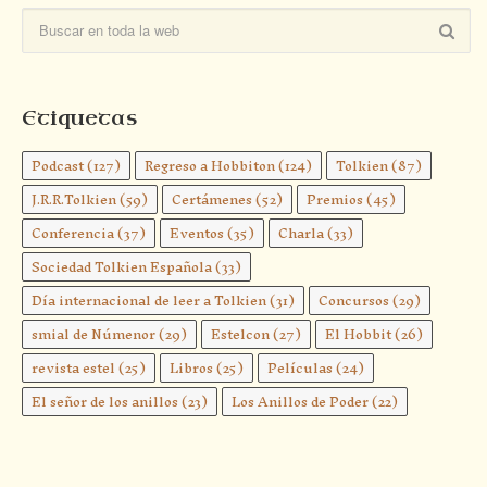
Etiquetas
Podcast
(127)
Regreso a Hobbiton
(124)
Tolkien
(87)
J.R.R.Tolkien
(59)
Certámenes
(52)
Premios
(45)
Conferencia
(37)
Eventos
(35)
Charla
(33)
Sociedad Tolkien Española
(33)
Día internacional de leer a Tolkien
(31)
Concursos
(29)
smial de Númenor
(29)
Estelcon
(27)
El Hobbit
(26)
revista estel
(25)
Libros
(25)
Películas
(24)
El señor de los anillos
(23)
Los Anillos de Poder
(22)