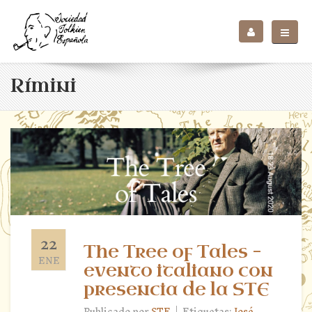
Rímini
22
The Tree of Tales –
ENE
evento italiano con
presencia de la STE
|
Publicado por
STE
Etiquetas:
José