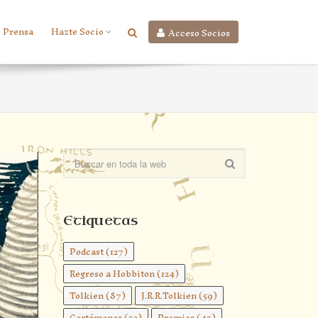
Prensa
Hazte Socio
Acceso Socios
Etiquetas
Podcast
(127)
Regreso a Hobbiton
(124)
Tolkien
(87)
J.R.R.Tolkien
(59)
Certámenes
(52)
Premios
(45)