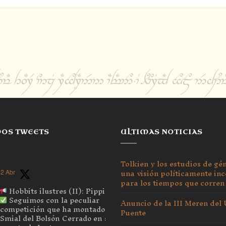
MOS TWEETS
ULTIMAS NOTICIAS
Tolkien y los estudios de gé
una visión políticamente inc
2 Abr
para los tiempos que corren
Hobbits ilustres (II): Pippin
Seguimos con la peculiar
Anuncio de la III Meren del
competición que ha montado el
Puente
Smial del Bolsón Cerrado en su