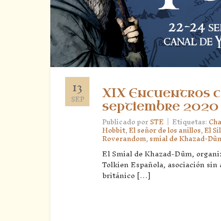
13
XIX Encuentros co
SEP
septiembre 2020
|
Publicado por
STE
Etiquetas:
Cha
Hobbit
,
El señor de los anillos
,
El Si
Roverandom
,
smial de Khazad-Dû
El Smial de Khazad-Dûm, organiza
Tolkien Española, asociación sin 
británico […]