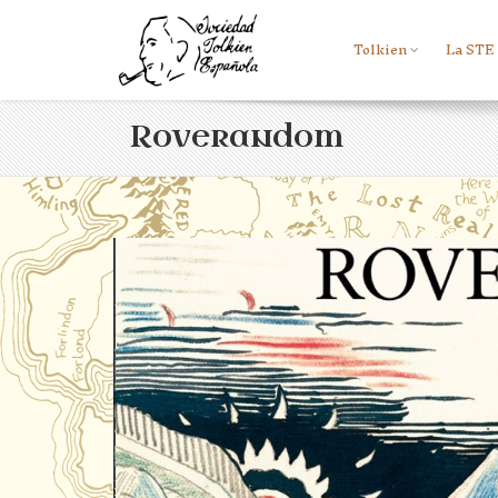
Tolkien
La STE
Roverandom