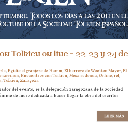
n Tolkien on line – 22, 23 y 24 de
rla
,
Egidio el granjero de Hamm
,
El herrero de Wootton Mayor
,
El
lmarrilion
,
Encuentros con Tolkien
,
Mesa redonda
,
Online
,
rol
,
m
,
Tolkien
,
Zaragoza
dor del evento, es la delegación zaragozana de la Sociedad
ánimo de lucro dedicada a hacer llegar la obra del escritor
LEER MÁS