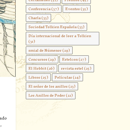
Conferencia
(37)
Eventos
(35)
Charla
(33)
Sociedad Tolkien Española
(33)
Día internacional de leer a Tolkien
(31)
smial de Númenor
(29)
Concursos
(29)
Estelcon
(27)
El Hobbit
(26)
revista estel
(25)
Libros
(25)
Películas
(24)
El señor de los anillos
(23)
Los Anillos de Poder
(22)
lado
,