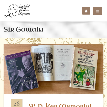
Sir Gawain
26
W. P. Ker Memorial