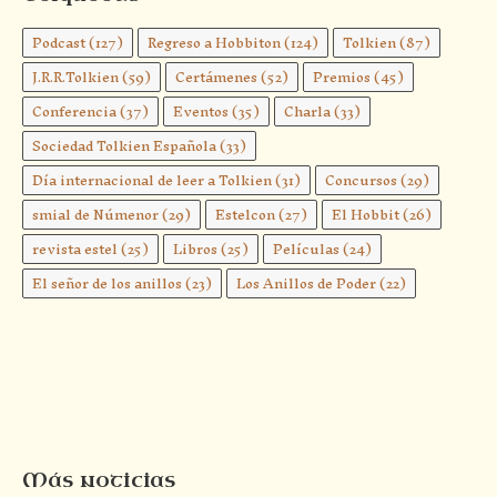
Podcast
(127)
Regreso a Hobbiton
(124)
Tolkien
(87)
J.R.R.Tolkien
(59)
Certámenes
(52)
Premios
(45)
Conferencia
(37)
Eventos
(35)
Charla
(33)
Sociedad Tolkien Española
(33)
Día internacional de leer a Tolkien
(31)
Concursos
(29)
smial de Númenor
(29)
Estelcon
(27)
El Hobbit
(26)
revista estel
(25)
Libros
(25)
Películas
(24)
El señor de los anillos
(23)
Los Anillos de Poder
(22)
Más noticias