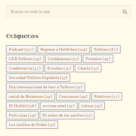
Etiquetas
Podcast
(127)
Regreso a Hobbiton
(124)
Tolkien
(87)
J.R.R.Tolkien
(59)
Certámenes
(52)
Premios
(45)
Conferencia
(37)
Eventos
(35)
Charla
(33)
Sociedad Tolkien Española
(33)
Día internacional de leer a Tolkien
(31)
smial de Númenor
(29)
Concursos
(29)
Estelcon
(27)
El Hobbit
(26)
revista estel
(25)
Libros
(25)
Películas
(24)
El señor de los anillos
(23)
Los Anillos de Poder
(22)