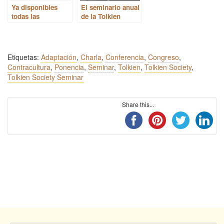
Ya disponibles
El seminario anual
todas las
de la Tolkien
conferencias y
Society será virtual
charlas del Tolkien
en 2020
Seminar 2020
Etiquetas:
Adaptación
,
Charla
,
Conferencia
,
Congreso
,
Contracultura
,
Ponencia
,
Seminar
,
Tolkien
,
Tolkien Society
,
Tolkien Society Seminar
Share this...