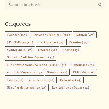
Etiquetas
Podcast
(127)
Regreso a Hobbiton
(124)
Tolkien
(87)
J.R.R.Tolkien
(59)
Certámenes
(52)
Premios
(45)
Conferencia
(37)
Eventos
(35)
Charla
(33)
Sociedad Tolkien Española
(33)
Día internacional de leer a Tolkien
(31)
Concursos
(29)
smial de Númenor
(29)
Estelcon
(27)
El Hobbit
(26)
Libros
(25)
revista estel
(25)
Películas
(24)
El señor de los anillos
(23)
Los Anillos de Poder
(22)