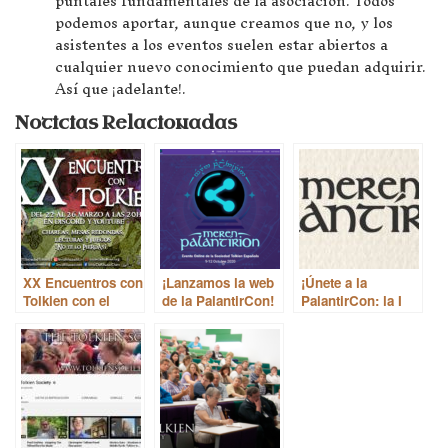
puntales fundamentales de la asociación. Todos
podemos aportar, aunque creamos que no, y los
asistentes a los eventos suelen estar abiertos a
cualquier nuevo conocimiento que puedan adquirir.
Así que ¡adelante!.
Noticias Relacionadas
XX Encuentros con
¡Lanzamos la web
¡Únete a la
Tolkien con el
de la PalantirCon!
PalantirCon: la I
Smial de Khazad-
Meren Palantírion!
dûm