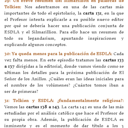
29: Un breve resumen del Silmarillion en palabras de
Tolkien:
Nos adentramos en una de las cartas más
importantes de todo el epistolario, la
carta 131
, en la que
el Profesor intenta explicarle a su posible nuevo editor
por qué se debería hacer una publicación conjunta de
ESDLA y el Silmarillion. Para ello hace un resumen de
todo su legandarium, apuntando inspiraciones y
explicando algunos conceptos.
30: Ya queda menos para la publicación de ESDLA:
Cada
vez falta menos. En este episodio tratamos las
cartas 133
a 137
dirigidas a la editorial, donde vamos viendo como se
ultiman los detalles para la próxima publicación de El
Señor de los Anillos. ¿Cuáles eran las ideas iniciales para
el nombre de los volúmenes? ¿Cuántos tomos iban a
ser de primeras?
31: Tolkien y ESDLA: ¿fundamentalmente religiosa?:
Vemos las
cartas 138 a 143
. La carta 142 es una de las más
estudiadas por el análisis católico que hace el Profesor de
su propia obra. Además, la publicación de ESDLA es
inminente y es el momento de dar título a los 3