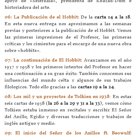
apoyo de «Selérkala», presidenta de Khazad-Dûm e
historiadora del arte.
06: La Publicación de el Hobbit:
De la
carta 14 a la 18
.
En esta nueva entrega nos aproximamos a las semanas
previas y posteriores a la publicación de el Hobbit. Vemos
las primeras impresiones de el Profesor, las primeras
críticas y los cimientos para el encargo de una nueva obra
sobre «hobbits».
07: La continuación de El Hobbit:
Avanzamos en el año
1937 y 1938 y los primeros intentos del Profesor en hacer
una continuación a su gran éxito. También conocemos sus
influencias del mundo celta y algunos de sus trabajos
filologicos. Todo ello gracias a las
cartas 19 a la 24
.
08: Los mil y un proyectos de Tolkien en 1938
:
En estas
seis cartas de 1938 (
la 26 a la 29 y 31 a la 33
), vemos cómo
Tolkien estaba inmenso en recitales y escribir El Señor
del Anillo, Egidio y diversas traducciones y trabajos de
inglés antiguo y medio.
09: El inicio del Señor de los Anillos ft. Beowulf: