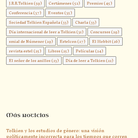
J.R.R.Tolkien
(59)
Certámenes
(52)
Premios
(45)
Conferencia
(37)
Eventos
(35)
Sociedad Tolkien Española
(33)
Charla
(33)
Día internacional de leer a Tolkien
(31)
Concursos
(29)
smial de Númenor
(29)
Estelcon
(27)
El Hobbit
(26)
revista estel
(25)
Libros
(25)
Películas
(24)
El señor de los anillos
(23)
Día de leer a Tolkien
(22)
Más noticias
Tolkien y los estudios de género: una visión
políticamente incorrecta para los tiempos que corren