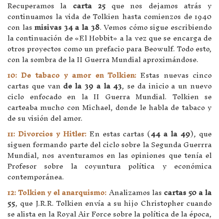
Recuperamos la
carta 25
que nos dejamos atrás y
continuamos la vida de Tolkien hasta comienzos de 1940
con las
misivas 34 a la 38
. Vemos cómo sigue escribiendo
la continuación de «El Hobbit» a la vez que se encarga de
otros proyectos como un prefacio para Beowulf. Todo esto,
con la sombra de la II Guerra Mundial aproximándose.
10: De tabaco y amor en Tolkien:
Estas nuevas cinco
cartas que van
de la 39 a la 43
, se da inicio a un nuevo
ciclo enfocado en la II Guerra Mundial. Tolkien se
carteaba mucho con Michael, donde le habla de tabaco y
de su visión del amor.
11: Divorcios y Hitler:
En estas cartas (
44 a la 49
), que
siguen formando parte del ciclo sobre la Segunda Guerrra
Mundial, nos aventuramos en las opiniones que tenía el
Profesor sobre la coyuntura política y económica
contemporánea.
12: Tolkien y el anarquismo:
Analizamos las
cartas 50 a la
55
, que J.R.R. Tolkien envía a su hijo Christopher cuando
se alista en la Royal Air Force sobre la política de la época,