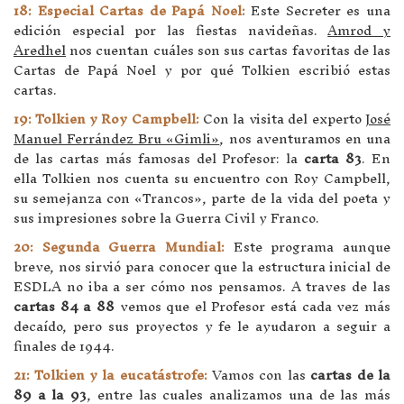
18: Especial Cartas de Papá Noel:
Este Secreter es una
edición especial por las fiestas navideñas.
Amrod y
Aredhel
nos cuentan cuáles son sus cartas favoritas de las
Cartas de Papá Noel y por qué Tolkien escribió estas
cartas.
19: Tolkien y Roy Campbell:
Con la visita del experto
José
Manuel Ferrández Bru «Gimli»
, nos aventuramos en una
de las cartas más famosas del Profesor: la
carta 83
. En
ella Tolkien nos cuenta su encuentro con Roy Campbell,
su semejanza con «Trancos», parte de la vida del poeta y
sus impresiones sobre la Guerra Civil y Franco.
20: Segunda Guerra Mundial:
Este programa aunque
breve, nos sirvió para conocer que la estructura inicial de
ESDLA no iba a ser cómo nos pensamos. A traves de las
cartas 84 a 88
vemos que el Profesor está cada vez más
decaído, pero sus proyectos y fe le ayudaron a seguir a
finales de 1944.
21: Tolkien y la eucatástrofe:
Vamos con las
cartas de la
89 a la 93
, entre las cuales analizamos una de las más