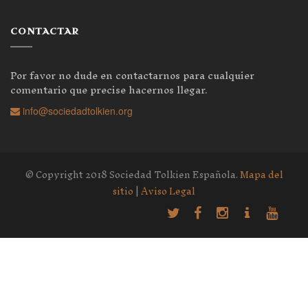
CONTACTAR
Por favor no dude en contactarnos para cualquier
comentario que precise hacernos llegar.
info@sociedadtolkien.org
© Copyright 2018 Sociedad Tolkien Española.
Mapa del
sitio
|
Aviso Legal