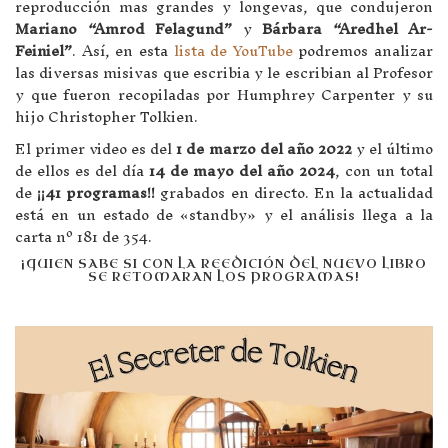
reproducción mas grandes y longevas, que condujeron
Mariano “Amrod Felagund”
y
Bárbara “Aredhel Ar-
Feiniel”
. Así, en esta
lista de YouTube
podremos analizar
las diversas misivas que escribia y le escribian al Profesor
y que fueron recopiladas por Humphrey Carpenter y su
hijo Christopher Tolkien.
El primer video es del
1 de marzo del año 2022
y el último
de ellos es del día
14 de mayo del año 2024
, con un total
de
¡¡41 programas!!
grabados en directo. En la actualidad
está en un estado de «standby» y el análisis llega a la
carta nº 181 de 354.
¡QUIEN SABE SI CON LA REEDICIÓN DEL NUEVO LIBRO
SE RETOMARAN LOS PROGRAMAS!