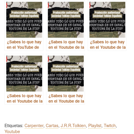
¿Sabes lo que hay
¿Sabes lo que hay
¿Sabes lo que hay
en el YouTube de
en el Youtube de la
en el Youtube de la
la STE? El Cuerno
STE? Onóressë
STE? Encuentros
y la Pipa
con Tolkien en
Zaragoza
¿Sabes lo que hay
¿Sabes lo que hay
en el Youtube de la
en el Youtube de la
STE? Encuentros
STE? Poptolkien
en el Poney
Pisador
Etiquetas:
Carpenter
,
Cartas
,
J.R.R.Tolkien
,
Playlist
,
Twitch
,
Youtube