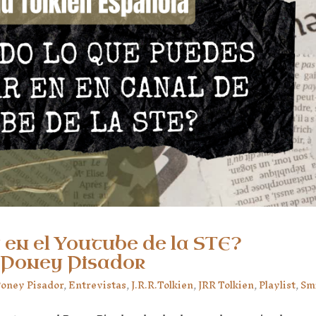
 en el Youtube de la STE?
 Poney Pisador
Poney Pisador
,
Entrevistas
,
J.R.R.Tolkien
,
JRR Tolkien
,
Playlist
,
Sm