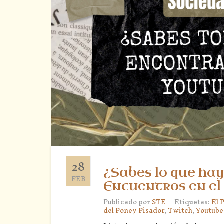
28
¿Sabes lo que hay
FEB
Encuentros en el
|
Publicado por
STE
Etiquetas:
El 
del Poney Pisador
,
Twitch
,
Youtube