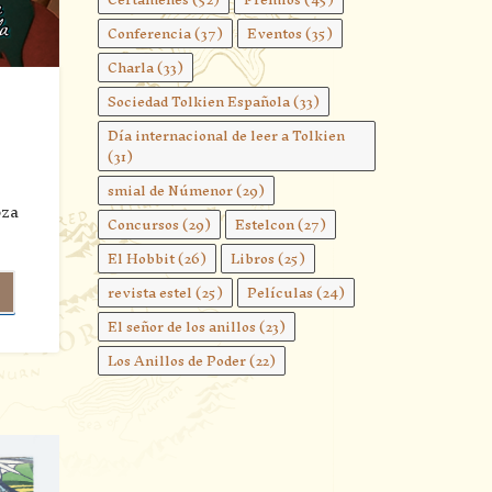
Conferencia
(37)
Eventos
(35)
Charla
(33)
Sociedad Tolkien Española
(33)
Día internacional de leer a Tolkien
(31)
smial de Númenor
(29)
oza
Concursos
(29)
Estelcon
(27)
El Hobbit
(26)
Libros
(25)
revista estel
(25)
Películas
(24)
El señor de los anillos
(23)
Los Anillos de Poder
(22)