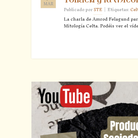
MAR
|
Publicado por
STE
Etiquetas:
Cel
La charla de Amrod Felagund para 
Mitología Celta. Podéis ver el víd