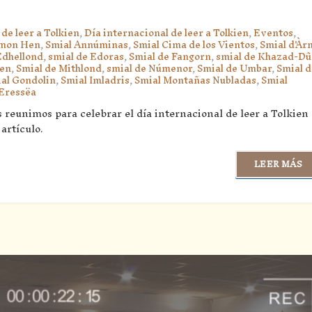
 de leer a Tolkien
,
Día internacional de leer a Tolkien
,
Eventos
,
Amon Hen
,
Smial Annúminas
,
Smial Cima de los Vientos
,
Smial d'Àr
Edhellond
,
smial de Edoras
,
Smial de Fangorn
,
smial de Khazad-D
ien
,
Smial de Mithlond
,
smial de Númenor
,
Smial de Umbar
,
Smial d
al Gondolin
,
Smial Imladris
,
Smial Montañas Nubladas
,
Smial
 Eressëa
s reunimos para celebrar el día internacional de leer a Tolkien
artículo.
LEER MÁS