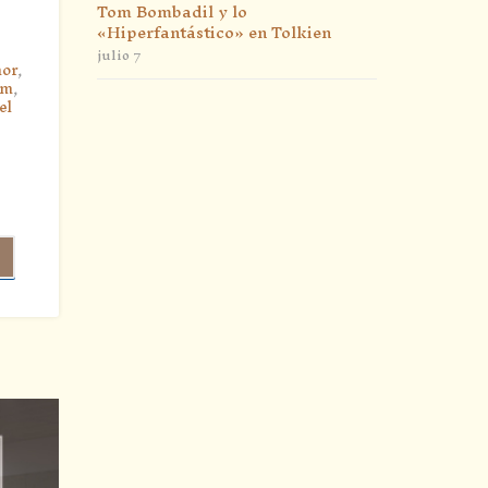
Tom Bombadil y lo
«Hiperfantástico» en Tolkien
julio 7
nor
,
ûm
,
el