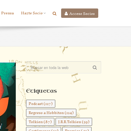
Prensa
Hazte Socio
Acceso Socios
Etiquetas
Podcast
(127)
Regreso a Hobbiton
(124)
Tolkien
(87)
J.R.R.Tolkien
(59)
Certámenes
(52)
Premios
(45)