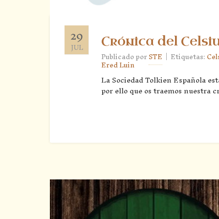
29
Crónica del Celsi
JUL
|
Publicado por
STE
Etiquetas:
Cel
Ered Luin
La Sociedad Tolkien Española est
por ello que os traemos nuestra c