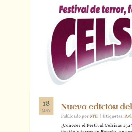
18
Nueva edición del
MAY
|
Publicado por
STE
Etiquetas:
Avi
‌¿Conoces el Festival Celsisus 232
ficción y terror en España, que se