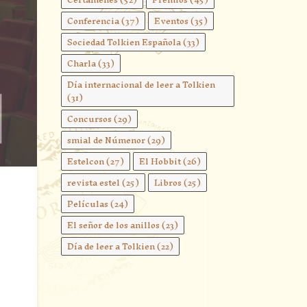
Conferencia
(37)
Eventos
(35)
Sociedad Tolkien Española
(33)
Charla
(33)
Día internacional de leer a Tolkien
(31)
Concursos
(29)
smial de Númenor
(29)
Estelcon
(27)
El Hobbit
(26)
revista estel
(25)
Libros
(25)
Películas
(24)
El señor de los anillos
(23)
Día de leer a Tolkien
(22)