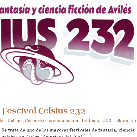
 Festival Celsius 232
lés
,
Celsius
,
Celsius232
,
ciencia ficción
,
fantasía
,
J.R.R.Tolkien
,
ter
? Se trata de uno de los mayores festivales de fantasía, ciencia
 celebra en Avilés (Asturias) del 18 al […]