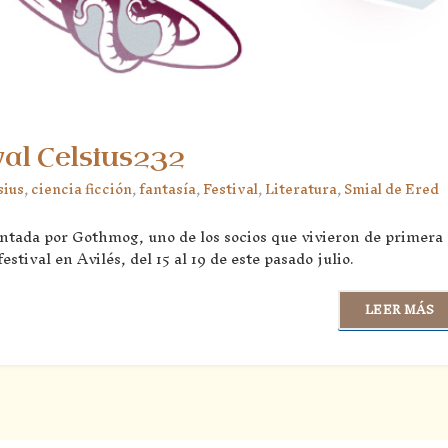
val Celsius232
sius
,
ciencia ficción
,
fantasía
,
Festival
,
Literatura
,
Smial de Ered
ontada por Gothmog, uno de los socios que vivieron de primera
stival en Avilés, del 15 al 19 de este pasado julio.
LEER MÁS