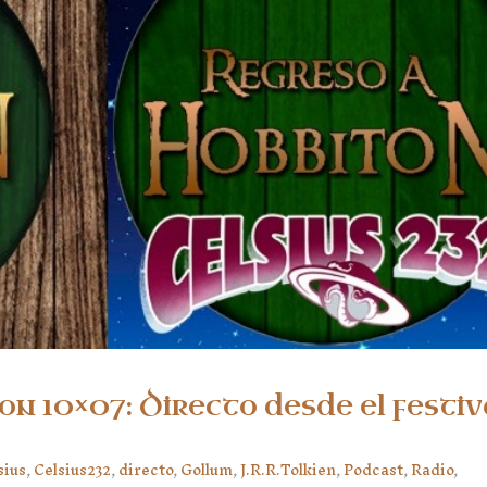
n 10×07: Directo desde el festiv
sius
,
Celsius232
,
directo
,
Gollum
,
J.R.R.Tolkien
,
Podcast
,
Radio
,