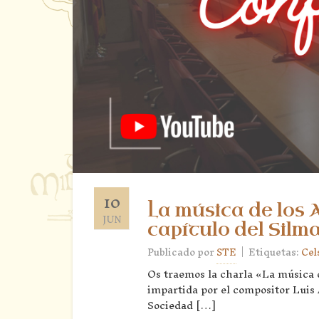
10
La música de los 
JUN
capítulo del Silma
|
Publicado por
STE
Etiquetas:
Cel
Os traemos la charla «La música d
impartida por el compositor Luis
Sociedad […]