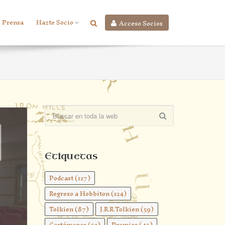
Prensa
Hazte Socio
Acceso Socios
Etiquetas
Podcast
(127)
Regreso a Hobbiton
(124)
Tolkien
(87)
J.R.R.Tolkien
(59)
Certámenes
(52)
Premios
(45)