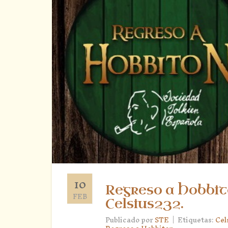
10
Regreso a Hobbito
FEB
Celsius232.
|
Publicado por
STE
Etiquetas:
Cel