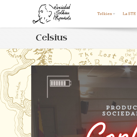
Tolkien
La STE
Celsius