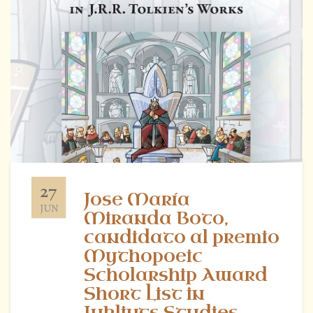
27
Jose María
JUN
Miranda Boto,
candidato al premio
Mythopoeic
Scholarship Award
Short List in