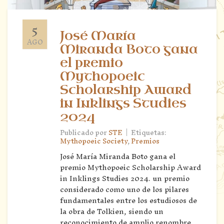
5
José María
AGO
Miranda Boto gana
el premio
Mythopoeic
Scholarship Award
in Inklings Studies
2024
|
Publicado por
STE
Etiquetas:
Mythopoeic Society
,
Premios
José María Miranda Boto gana el
premio Mythopoeic Scholarship Award
in Inklings Studies 2024. un premio
considerado como uno de los pilares
fundamentales entre los estudiosos de
la obra de Tolkien, siendo un
reconocimiento de amplio renombre