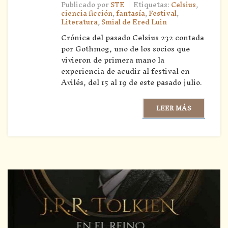
|
Publicado por
STE
Etiquetas:
Celsius
,
ciencia ficción
,
fantasía
,
Festival
,
Literatura
,
Smial de Ered Luin
Crónica del pasado Celsius 232 contada
por Gothmog, uno de los socios que
vivieron de primera mano la
experiencia de acudir al festival en
Avilés, del 15 al 19 de este pasado julio.
LEER MÁS