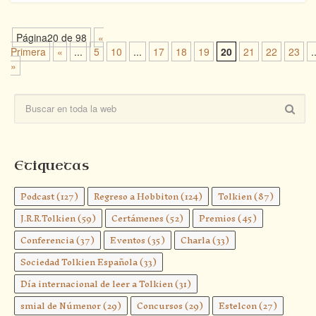
Página20 de 98
«
Primera
«
...
5
10
...
17
18
19
20
21
22
23
.
»
Etiquetas
Podcast
(127)
Regreso a Hobbiton
(124)
Tolkien
(87)
J.R.R.Tolkien
(59)
Certámenes
(52)
Premios
(45)
Conferencia
(37)
Eventos
(35)
Charla
(33)
Sociedad Tolkien Española
(33)
Día internacional de leer a Tolkien
(31)
smial de Númenor
(29)
Concursos
(29)
Estelcon
(27)