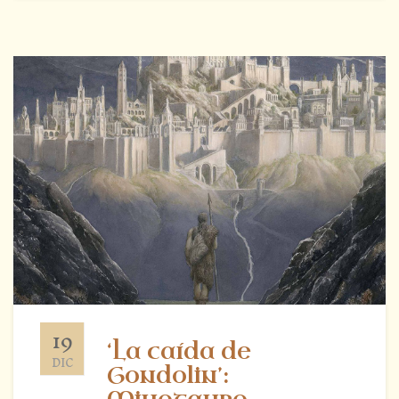
19
‘La caída de
DIC
Gondolin’: