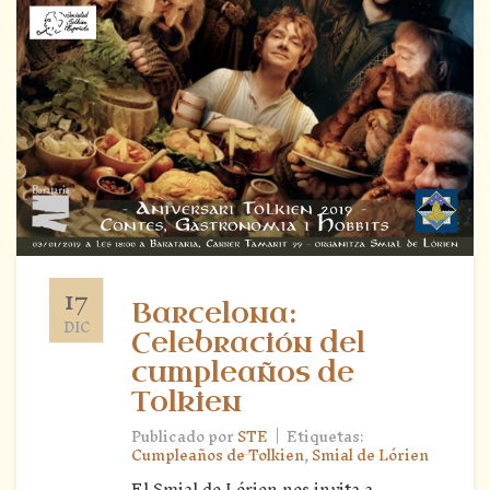
17
Barcelona:
DIC
Celebración del
cumpleaños de
Tolkien
|
Publicado por
STE
Etiquetas:
Cumpleaños de Tolkien
,
Smial de Lórien
El Smial de Lórien nos invita a