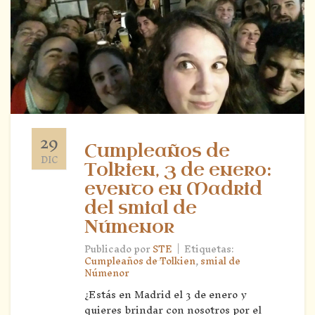
29
Cumpleaños de
DIC
Tolkien, 3 de enero:
evento en Madrid
del smial de
Númenor
|
Publicado por
STE
Etiquetas:
Cumpleaños de Tolkien
,
smial de
Númenor
¿Estás en Madrid el 3 de enero y
quieres brindar con nosotros por el