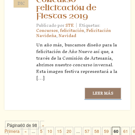
DIC
felicitación de
Fiestas 2019
|
Publicado por
STE
Etiquetas:
Concursos
,
felicitación
,
Felicitación
Navideña
,
Navidad
Un año más, buscamos diseño para la
felicitación de Año Nuevo así que, a
través de la Comisión de Artesanía,
abrimos nuestro concurso invernal.
Esta imagen festiva representará a la
[…]
LEER MÁS
Página60 de 98
«
Primera
«
...
5
10
15
20
...
57
58
59
60
61