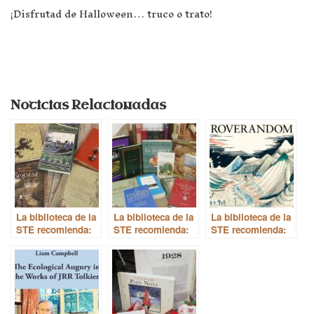
¡Disfrutad de Halloween… truco o trato!
Noticias Relacionadas
La biblioteca de la
La biblioteca de la
La biblioteca de la
STE recomienda:
STE recomienda:
STE recomienda:
historias de
libros con…
Tolkien, the Sea
hobbits
¡dragones!
and Scandinavia’ y
Roverandom