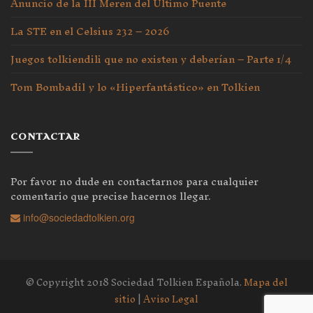
Anuncio de la III Meren del Último Puente
La STE en el Celsius 232 – 2026
Juegos tolkiendili que no existen y deberían – Parte 1/4
Tom Bombadil y lo «Hiperfantástico» en Tolkien
CONTACTAR
Por favor no dude en contactarnos para cualquier
comentario que precise hacernos llegar.
info@sociedadtolkien.org
© Copyright 2018 Sociedad Tolkien Española.
Mapa del
sitio
|
Aviso Legal