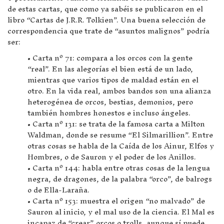
de estas cartas, que como ya sabéis se publicaron en el
libro “Cartas de J.R.R. Tolkien”. Una buena selección de
correspondencia que trate de “asuntos malignos” podría
ser:
• Carta nº 71: compara a los orcos con la gente
“real”. En las alegorías el bien está de un lado,
mientras que varios tipos de maldad están en el
otro. En la vida real, ambos bandos son una alianza
heterogénea de orcos, bestias, demonios, pero
también hombres honestos e incluso ángeles.
• Carta nº 131: se trata de la famosa carta a Milton
Waldman, donde se resume “El Silmarillion”. Entre
otras cosas se habla de la Caída de los Ainur, Elfos y
Hombres, o de Sauron y el poder de los Anillos.
• Carta nº 144: habla entre otras cosas de la lengua
negra, de dragones, de la palabra “orco”, de balrogs
o de Ella-Laraña.
• Carta nº 153: muestra el origen “no malvado” de
Sauron al inicio, y el mal uso de la ciencia. El Mal es
incapaz de “crear” orcos o trolls, aunque sí puede