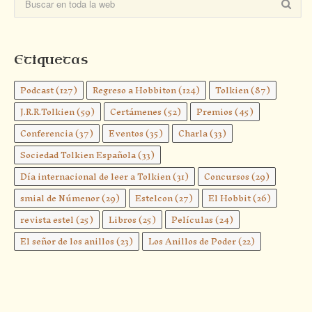
Etiquetas
Podcast
(127)
Regreso a Hobbiton
(124)
Tolkien
(87)
J.R.R.Tolkien
(59)
Certámenes
(52)
Premios
(45)
Conferencia
(37)
Eventos
(35)
Charla
(33)
Sociedad Tolkien Española
(33)
Día internacional de leer a Tolkien
(31)
Concursos
(29)
smial de Númenor
(29)
Estelcon
(27)
El Hobbit
(26)
revista estel
(25)
Libros
(25)
Películas
(24)
El señor de los anillos
(23)
Los Anillos de Poder
(22)