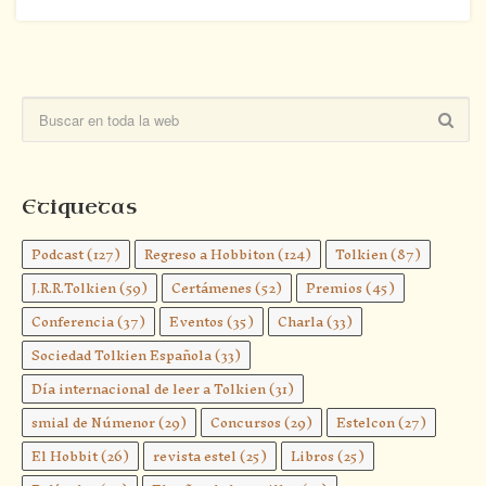
Etiquetas
Podcast
(127)
Regreso a Hobbiton
(124)
Tolkien
(87)
J.R.R.Tolkien
(59)
Certámenes
(52)
Premios
(45)
Conferencia
(37)
Eventos
(35)
Charla
(33)
Sociedad Tolkien Española
(33)
Día internacional de leer a Tolkien
(31)
smial de Númenor
(29)
Concursos
(29)
Estelcon
(27)
El Hobbit
(26)
revista estel
(25)
Libros
(25)