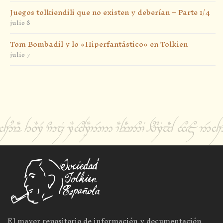
Juegos tolkiendili que no existen y deberían – Parte 1/4
julio 8
Tom Bombadil y lo «Hiperfantástico» en Tolkien
julio 7
El mayor repositorio de información y documentación