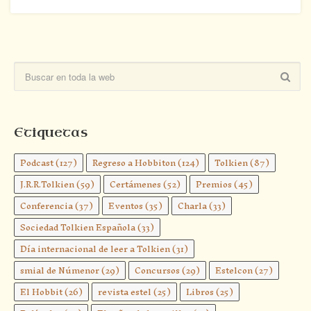
Etiquetas
Podcast
(127)
Regreso a Hobbiton
(124)
Tolkien
(87)
J.R.R.Tolkien
(59)
Certámenes
(52)
Premios
(45)
Conferencia
(37)
Eventos
(35)
Charla
(33)
Sociedad Tolkien Española
(33)
Día internacional de leer a Tolkien
(31)
smial de Númenor
(29)
Concursos
(29)
Estelcon
(27)
El Hobbit
(26)
revista estel
(25)
Libros
(25)