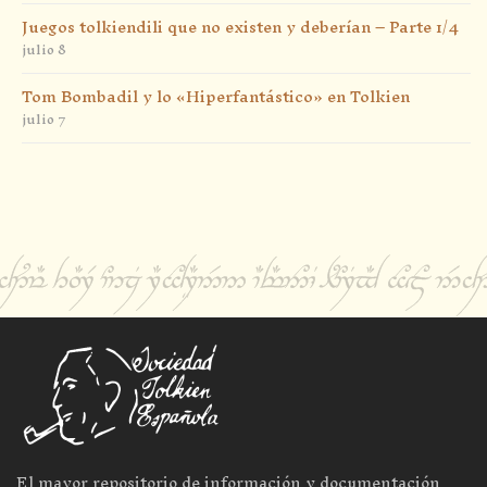
Juegos tolkiendili que no existen y deberían – Parte 1/4
julio 8
Tom Bombadil y lo «Hiperfantástico» en Tolkien
julio 7
El mayor repositorio de información y documentación