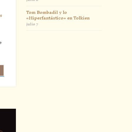
Tom Bombadil y lo
s
«Hiperfantástico» en Tolkien
julio 7
e