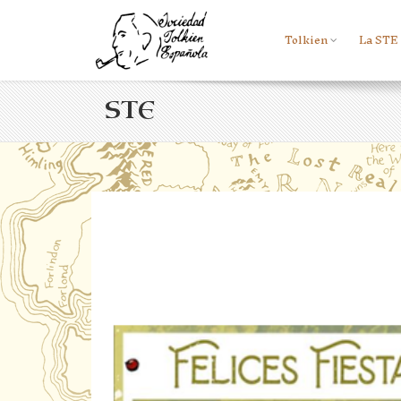
Tolkien
La STE
STE