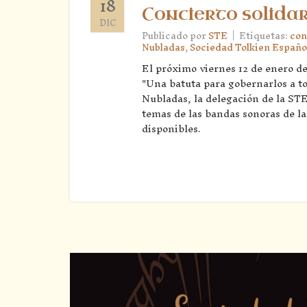
18
Concierto solidar
DIC
|
Publicado por
STE
Etiquetas:
con
Nubladas
,
Sociedad Tolkien Españo
El próximo viernes 12 de enero de
"Una batuta para gobernarlos a t
Nubladas, la delegación de la ST
temas de las bandas sonoras de l
disponibles.