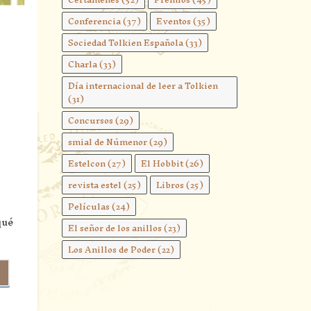
Conferencia
(37)
Eventos
(35)
Sociedad Tolkien Española
(33)
Charla
(33)
Día internacional de leer a Tolkien
(31)
Concursos
(29)
smial de Númenor
(29)
Estelcon
(27)
El Hobbit
(26)
revista estel
(25)
Libros
(25)
Películas
(24)
qué
El señor de los anillos
(23)
Los Anillos de Poder
(22)