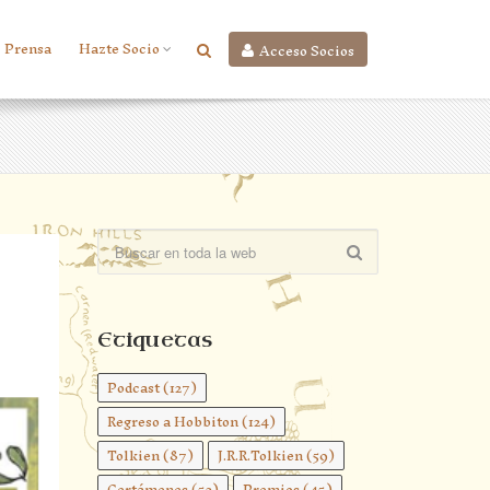
Prensa
Hazte Socio
Acceso Socios
Etiquetas
Podcast
(127)
Regreso a Hobbiton
(124)
Tolkien
(87)
J.R.R.Tolkien
(59)
Certámenes
(52)
Premios
(45)