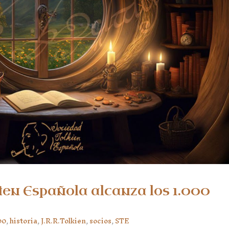
ien Española alcanza los 1.000
00
,
historia
,
J.R.R.Tolkien
,
socios
,
STE