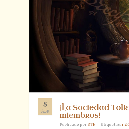
8
¡La Sociedad Tolk
ABR
miembros!
|
Publicado por
STE
Etiquetas:
1.0