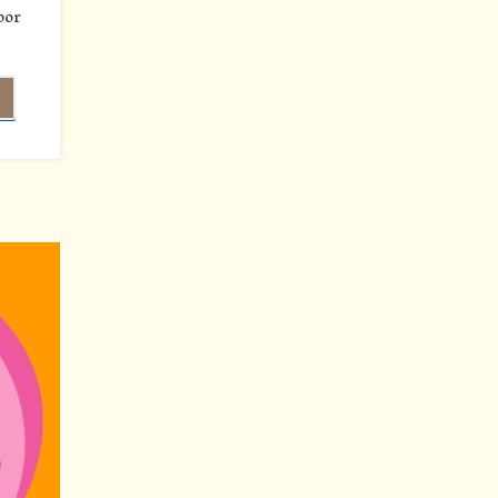
por
]