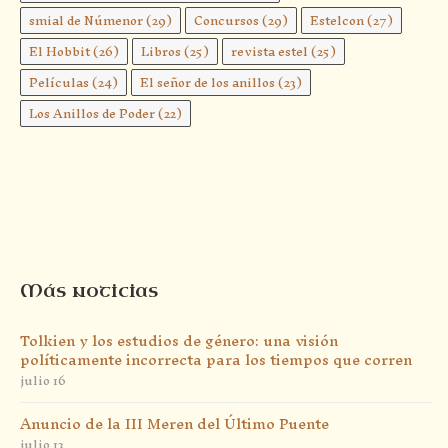
smial de Númenor
(29)
Concursos
(29)
Estelcon
(27)
El Hobbit
(26)
Libros
(25)
revista estel
(25)
Películas
(24)
El señor de los anillos
(23)
Los Anillos de Poder
(22)
Más noticias
Tolkien y los estudios de género: una visión
políticamente incorrecta para los tiempos que corren
julio 16
Anuncio de la III Meren del Último Puente
julio 13