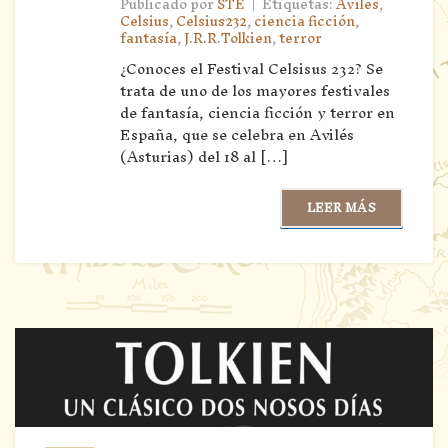
|
Publicado por
STE
Etiquetas:
Avilés
,
Celsius
,
Celsius232
,
ciencia ficción
,
fantasía
,
J.R.R.Tolkien
,
terror
‌¿Conoces el Festival Celsisus 232? Se
trata de uno de los mayores festivales
de fantasía, ciencia ficción y terror en
España, que se celebra en Avilés
(Asturias) del 18 al […]
LEER MÁS