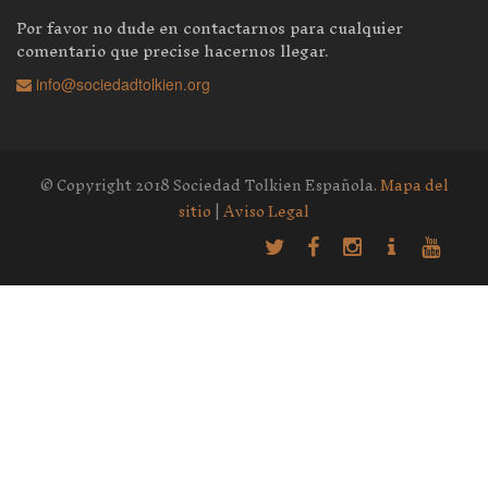
Por favor no dude en contactarnos para cualquier
comentario que precise hacernos llegar.
info@sociedadtolkien.org
© Copyright 2018 Sociedad Tolkien Española.
Mapa del
sitio
|
Aviso Legal