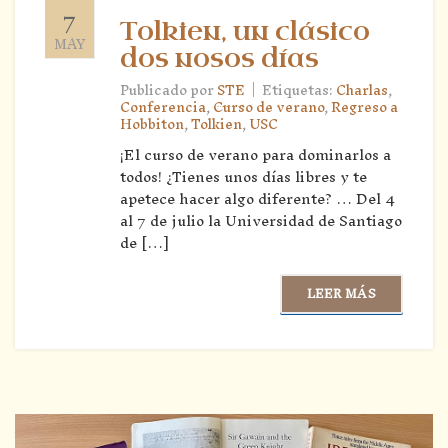
7
Tolkien, un clásico
MAY
dos nosos días
|
Publicado por
STE
Etiquetas:
Charlas
,
Conferencia
,
Curso de verano
,
Regreso a
Hobbiton
,
Tolkien
,
USC
¡El curso de verano para dominarlos a
todos! ¿Tienes unos días libres y te
apetece hacer algo diferente? … Del 4
al 7 de julio la Universidad de Santiago
de […]
LEER MÁS