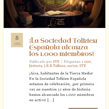
8
¡La Sociedad Tolkien
ABR
Española alcanza
los 1.000 miembros!
|
Publicado por
STE
Etiquetas:
1.000
,
historia
,
J.R.R.Tolkien
,
socios
,
STE
¡Aiya, habitantes de la Tierra Media!
En la Sociedad Tolkien Española
estamos de celebración, ¡por primera
vez en nuestros 32 años de historia
hemos alcanzado los 1.000 miembros
en activo! […]