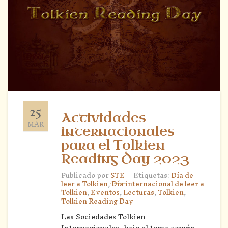
25
Actividades
MAR
internacionales
para el Tolkien
Reading Day 2023
|
Publicado por
STE
Etiquetas:
Día de
leer a Tolkien
,
Día internacional de leer a
Tolkien
,
Eventos
,
Lecturas
,
Tolkien
,
Tolkien Reading Day
Las Sociedades Tolkien
Internacionales, bajo el tema común