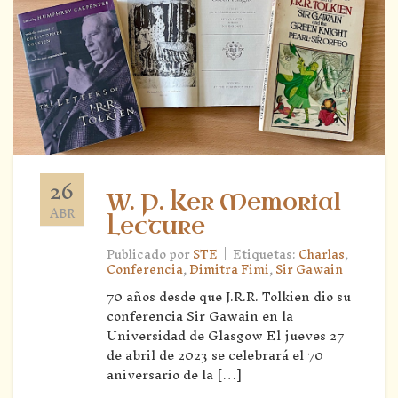
26
W. P. Ker Memorial
ABR
Lecture
|
Publicado por
STE
Etiquetas:
Charlas
,
Conferencia
,
Dimitra Fimi
,
Sir Gawain
70 años desde que J.R.R. Tolkien dio su
conferencia Sir Gawain en la
Universidad de Glasgow El jueves 27
de abril de 2023 se celebrará el 70
aniversario de la […]